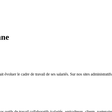
nne
t évoluer le cadre de travail de ses salariés. Sur nos sites administratif
utils de travail collaboratifs (salariés, agriculteurs, clients, partenaires